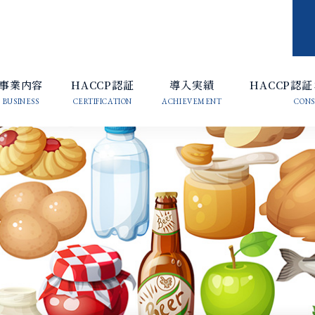
事業内容
HACCP認証
導入実績
HACCP認
BUSINESS
CERTIFICATION
ACHIEVEMENT
CONS